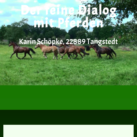
Der feine Dialog
mit Pferden
Karin Schöpke, 22889 Tangstedt