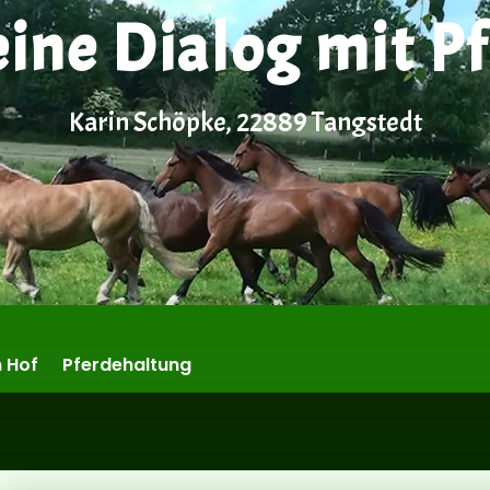
eine Dialog mit P
Karin Schöpke, 22889 Tangstedt
 Hof
Pferdehaltung