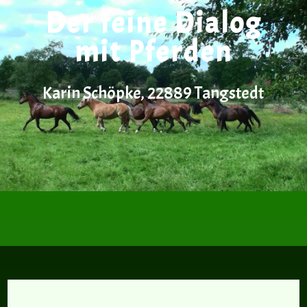
Der feine Dialog
mit Pferden
Karin Schöpke, 22889 Tangstedt