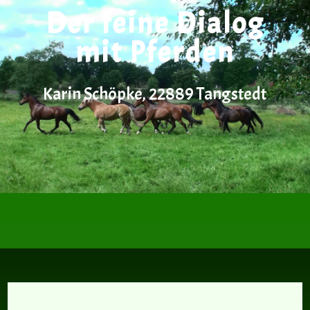
Der feine Dialog
mit Pferden
Karin Schöpke, 22889 Tangstedt