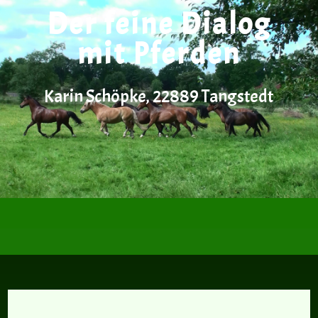
Der feine Dialog
mit Pferden
Karin Schöpke, 22889 Tangstedt