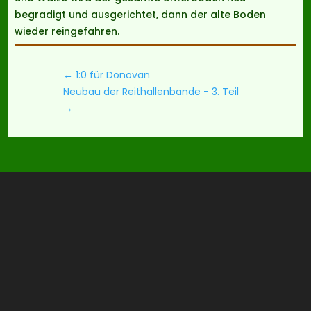
begradigt und ausgerichtet, dann der alte Boden
wieder reingefahren.
←
1:0 für Donovan
Neubau der Reithallenbande - 3. Teil
→