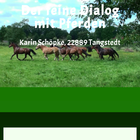
Der feine Dialog
mit Pferden
Karin Schöpke, 22889 Tangstedt