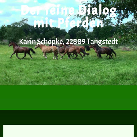
Der feine Dialog
mit Pferden
Karin Schöpke, 22889 Tangstedt