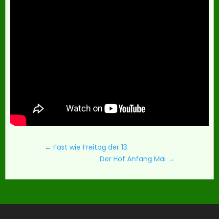
←
Fast wie Freitag der 13.
Der Hof Anfang Mai
→