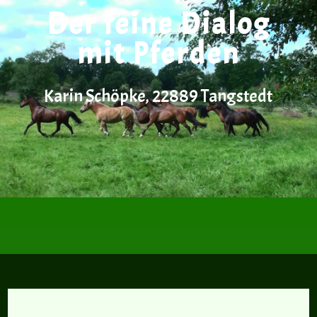
Der feine Dialog
mit Pferden
Karin Schöpke, 22889 Tangstedt