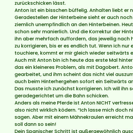
zurückschicken lässt.
Anton ist ein bisschen büffelig. Anhalten liebt er
Geradestellen der Hinterbeine sieht er auch noch ni
ziemlich unempfindlich an den Hinterbeinen. Heu
schon sehr manierlich. Und die Korrektur der Hint
ihn aber mehrfach auffordern, das jeweilig nach 
zu korrigieren, bis er es endlich tut. Wenn ich nu
touchiere, kommt er mir gleich wieder seitwärts 
Auch mit Anton bin ich heute das erste Mal hint
das ein kleineres Problem, als mit Dagobert. Ant
gearbeitet, und ihm scheint das nicht viel auszum
auch beim Hinterhergehen sofort ein Seitwärts an
Das musste ich zunächst korrigieren. Ich will ihn s
geradegerichtet um die Bahn schicken.
Anders als meine Pferde ist Anton NICHT verfress
also nicht wirklich ködern. “Ich lasse mich doch n
sagen. Aber mit einem Mähnekraulen erreicht man 
soll dann so sein!
Dein Spanischer Schritt ist außergewöhnlich aus