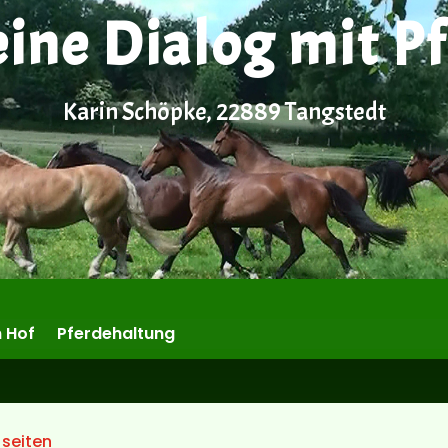
eine Dialog mit P
Karin Schöpke, 22889 Tangstedt
 Hof
Pferdehaltung
 seiten