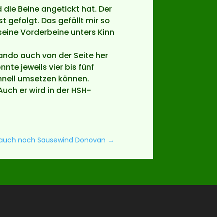
 die Beine angetickt hat. Der
 gefolgt. Das gefällt mir so
seine Vorderbeine unters Kinn
ando auch von der Seite her
nte jeweils vier bis fünf
chnell umsetzen können.
Auch er wird in der HSH-
a auch noch Sausewind Donovan
→