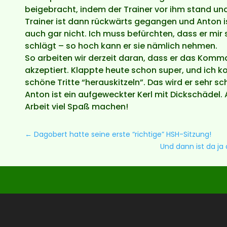
beigebracht, indem der Trainer vor ihm stand und
Trainer ist dann rückwärts gegangen und Anton ist
auch gar nicht. Ich muss befürchten, dass er mir 
schlägt – so hoch kann er sie nämlich nehmen.
So arbeiten wir derzeit daran, dass er das Komm
akzeptiert. Klappte heute schon super, und ich kon
schöne Tritte “herauskitzeln”. Das wird er sehr s
Anton ist ein aufgeweckter Kerl mit Dickschädel. 
Arbeit viel Spaß machen!
←
Dagobert hatte seine erste “richtige” HSH-Sitzung!
Und dann ist da j