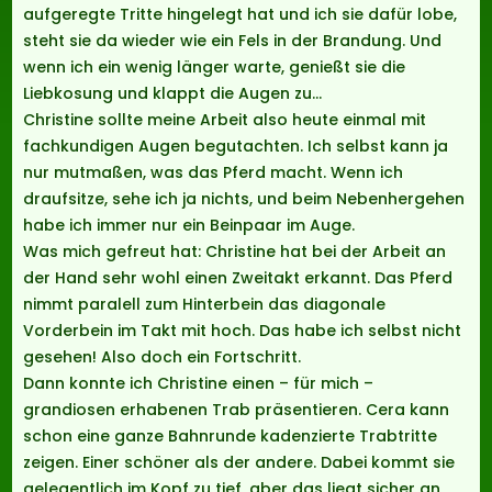
aufgeregte Tritte hingelegt hat und ich sie dafür lobe,
steht sie da wieder wie ein Fels in der Brandung. Und
wenn ich ein wenig länger warte, genießt sie die
Liebkosung und klappt die Augen zu…
Christine sollte meine Arbeit also heute einmal mit
fachkundigen Augen begutachten. Ich selbst kann ja
nur mutmaßen, was das Pferd macht. Wenn ich
draufsitze, sehe ich ja nichts, und beim Nebenhergehen
habe ich immer nur ein Beinpaar im Auge.
Was mich gefreut hat: Christine hat bei der Arbeit an
der Hand sehr wohl einen Zweitakt erkannt. Das Pferd
nimmt paralell zum Hinterbein das diagonale
Vorderbein im Takt mit hoch. Das habe ich selbst nicht
gesehen! Also doch ein Fortschritt.
Dann konnte ich Christine einen – für mich –
grandiosen erhabenen Trab präsentieren. Cera kann
schon eine ganze Bahnrunde kadenzierte Trabtritte
zeigen. Einer schöner als der andere. Dabei kommt sie
gelegentlich im Kopf zu tief, aber das liegt sicher an