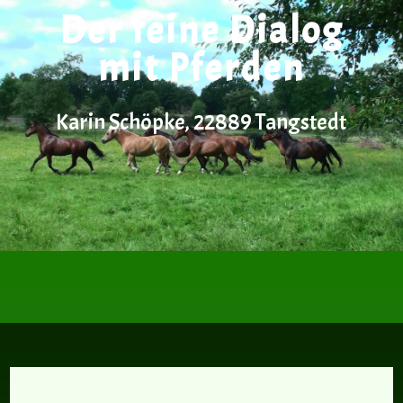
Der feine Dialog
mit Pferden
Karin Schöpke, 22889 Tangstedt