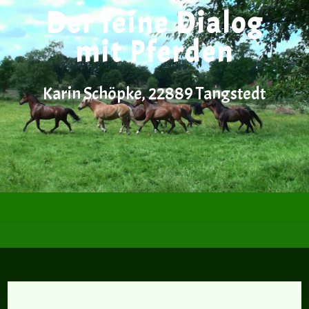
Der feine Dialog
mit Pferden
Karin Schöpke, 22889 Tangstedt