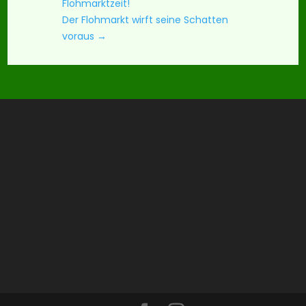
Flohmarktzeit!
Der Flohmarkt wirft seine Schatten
voraus
→