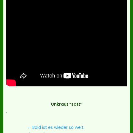
Unkraut “satt”
.
←
Bald ist es wieder so weit: