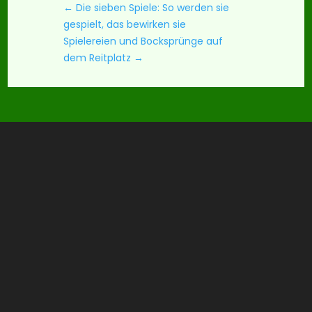
←
Die sieben Spiele: So werden sie
gespielt, das bewirken sie
Spielereien und Bocksprünge auf
dem Reitplatz
→