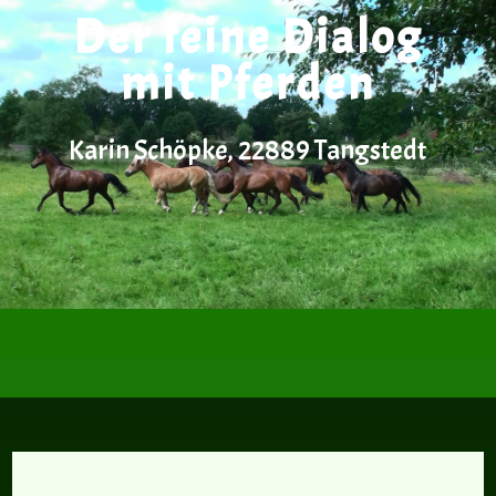
Der feine Dialog
mit Pferden
Karin Schöpke, 22889 Tangstedt