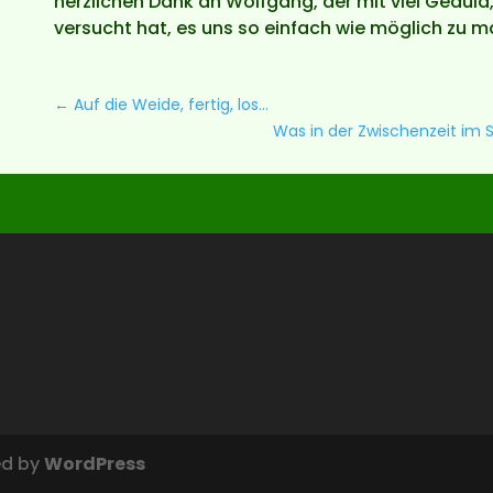
herzlichen Dank an Wolfgang, der mit viel Geduld
versucht hat, es uns so einfach wie möglich zu 
←
Auf die Weide, fertig, los...
Was in der Zwischenzeit im S
ed by
WordPress