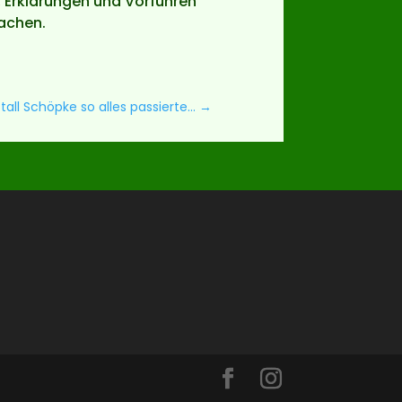
, Erklärungen und Vorführen
machen.
tall Schöpke so alles passierte…
→