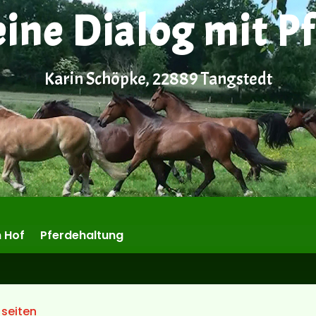
eine Dialog mit P
Karin Schöpke, 22889 Tangstedt
 Hof
Pferdehaltung
 seiten