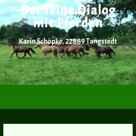
Der feine Dialog
mit Pferden
Karin Schöpke, 22889 Tangstedt