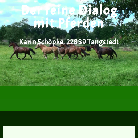
Der feine Dialog
mit Pferden
Karin Schöpke, 22889 Tangstedt