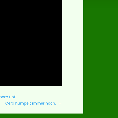
einem Hof
Cera humpelt immer noch…
→