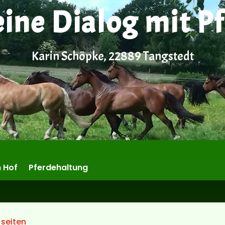
eine Dialog mit P
Karin Schöpke, 22889 Tangstedt
 Hof
Pferdehaltung
 seiten