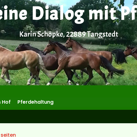
eine Dialog mit P
Karin Schöpke, 22889 Tangstedt
 Hof
Pferdehaltung
 seiten