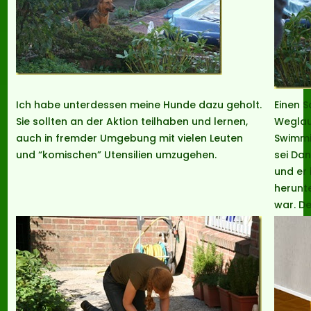
Ich habe unterdessen meine Hunde dazu geholt.
Einen S
Sie sollten an der Aktion teilhaben und lernen,
Weglau
auch in fremder Umgebung mit vielen Leuten
Swimmi
und “komischen” Utensilien umzugehen.
sei Da
und er 
herunte
war. De