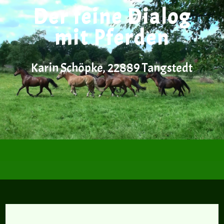
Der feine Dialog
mit Pferden
Karin Schöpke, 22889 Tangstedt