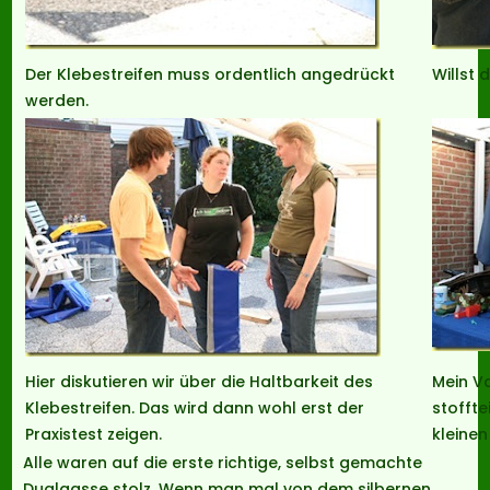
Der Klebestreifen muss ordentlich angedrückt
Willst 
werden.
Hier diskutieren wir über die Haltbarkeit des
Mein Va
Klebestreifen. Das wird dann wohl erst der
stoffte
Praxistest zeigen.
kleinen
Alle waren auf die erste richtige, selbst gemachte
Dualgasse stolz. Wenn man mal von dem silbernen