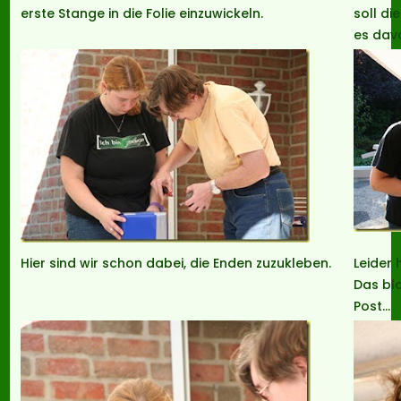
erste Stange in die Folie einzuwickeln.
soll di
es davo
Hier sind wir schon dabei, die Enden zuzukleben.
Leider
Das bl
Post…