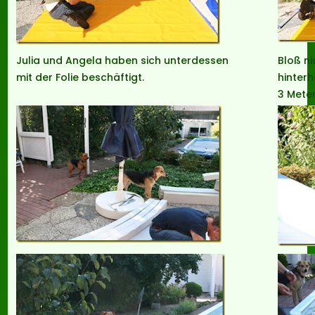
Julia und Angela haben sich unterdessen
Bloß n
mit der Folie beschäftigt.
hinterh
3 Mete