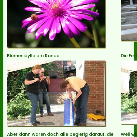
Blumenidylle am Rande
Die Fer
Aber dann waren doch alle begierig darauf, die
Weil wi