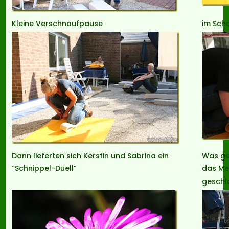
Kleine Verschnaufpause
im Sch
Dann lieferten sich Kerstin und Sabrina ein
Was ge
“Schnippel-Duell”
das Me
gesch