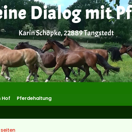
eine Dialog mit P
Karin Schöpke, 22889 Tangstedt
 Hof
Pferdehaltung
 seiten