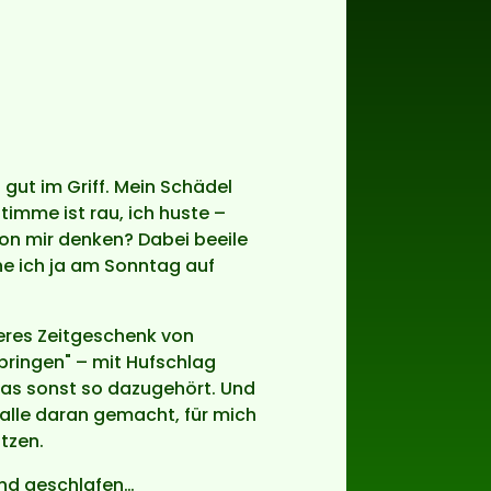
gut im Griff. Mein Schädel
timme ist rau, ich huste –
von mir denken? Dabei beeile
ehe ich ja am Sonntag auf
teres Zeitgeschenk von
bringen" – mit Hufschlag
as sonst so dazugehört. Und
h alle daran gemacht, für mich
tzen.
 und geschlafen…