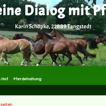
eine Dialog mit P
Karin Schöpke, 22889 Tangstedt
 Hof
Pferdehaltung
 seiten