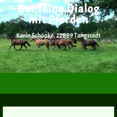
Der feine Dialog
mit Pferden
Karin Schöpke, 22889 Tangstedt