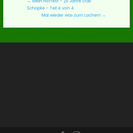
←
Mein Hoffest - 25 Jahre Stall
Schöpke - Teil 4 von 4
Mal wieder was zum Lachen!
→