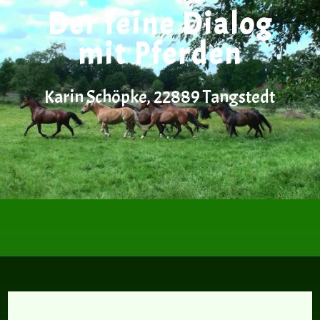
Der feine Dialog
mit Pferden
Karin Schöpke, 22889 Tangstedt