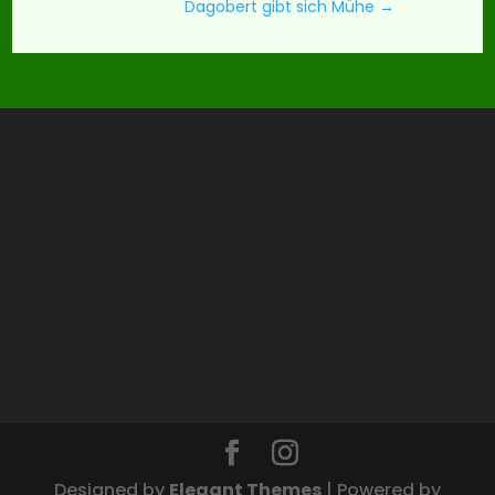
Dagobert gibt sich Mühe
→
Designed by
Elegant Themes
| Powered by