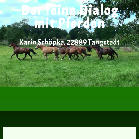
Der feine Dialog
mit Pferden
Karin Schöpke, 22889 Tangstedt