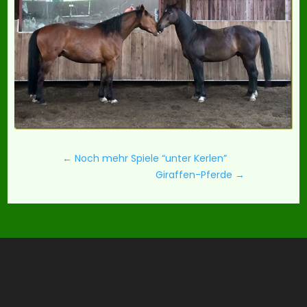
←
Noch mehr Spiele “unter Kerlen”
Giraffen-Pferde
→