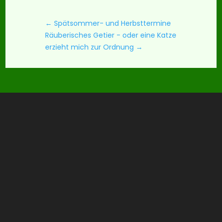
←
Spätsommer- und Herbsttermine
Räuberisches Getier - oder eine Katze
erzieht mich zur Ordnung
→