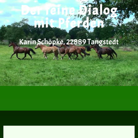
Der feine Dialog
mit Pferden
Karin Schöpke, 22889 Tangstedt