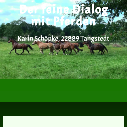
Der feine Dialog
mit Pferden
Karin Schöpke, 22889 Tangstedt