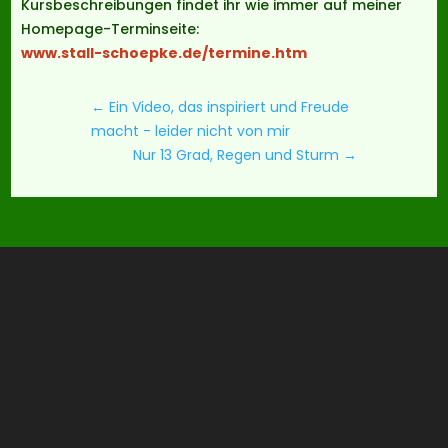
Kursbeschreibungen findet ihr wie immer auf meiner
Homepage-Terminseite:
www.stall-schoepke.de/termine.htm
←
Ein Video, das inspiriert und Freude
macht - leider nicht von mir
Nur 13 Grad, Regen und Sturm
→